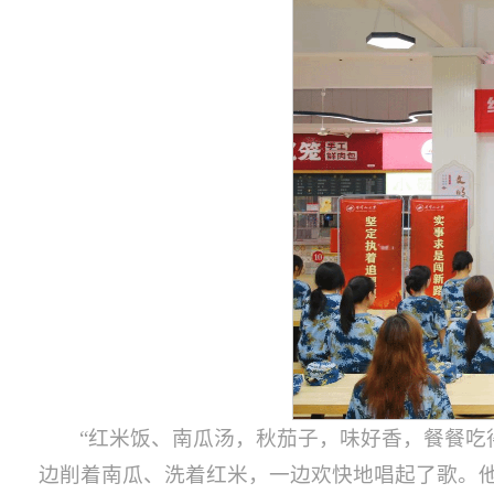
“红米饭、南瓜汤，秋茄子，味好香，餐餐吃得精
边削着南瓜、洗着红米，一边欢快地唱起了歌。