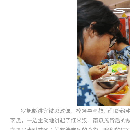
罗旭彪讲完微思政课，校领导与教师们纷纷
南瓜，一边生动地讲起了红米饭、南瓜汤背后的